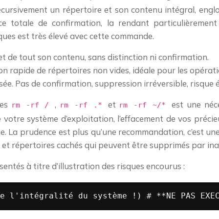
récursivement un répertoire et son contenu intégral, englo
e totale de confirmation, la rendant particulièremen
ques est très élevé avec cette commande.
t de tout son contenu, sans distinction ni confirmation.
on rapide de répertoires non vides, idéale pour les opéra
ée. Pas de confirmation, suppression irréversible, risque 
des
,
et
est une néce
rm -rf /
rm -rf .*
rm -rf ~/*
otre système d’exploitation, l’effacement de vos précieu
. La prudence est plus qu’une recommandation, c’est une 
et répertoires cachés qui peuvent être supprimés par inad
és à titre d’illustration des risques encourus :
e l'intégralité du système !) # **NE PAS EXE