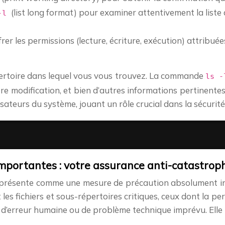
(list long format) pour examiner attentivement la liste 
 -l
rer les permissions (lecture, écriture, exécution) attribué
pertoire dans lequel vous vous trouvez. La commande
ls 
nière modification, et bien d’autres informations pertinente
lisateurs du système, jouant un rôle crucial dans la sécurit
mportantes : votre assurance anti-catastrop
présente comme une mesure de précaution absolument in
les fichiers et sous-répertoires critiques, ceux dont la pe
as d’erreur humaine ou de problème technique imprévu. Ell