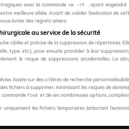
s tragiques avec la commande
, ayant engendré 
rm -rf
t votre meilleure alliée. Avant de valider l’exécution de 
 vous éviter des regrets amers.
irurgicale au service de la sécurité
che ciblée et précise de la suppression de répertoires. El
ille, type, etc.), pour ensuite procéder à leur suppressio
blement le risque de suppressions accidentelles. La séc
ise, basée sur des critères de recherche personnalisable
 des fichiers à supprimer, minimisant les risques de domma
 la commande
et de ses nombreuses options, complexi
find
 uniquement les fichiers temporaires (arborant l’extens