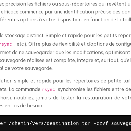
 précision les fichiers ou sous-répertoires qui revêtent 
efficace commence par une identification précise des don
férentes options à votre disposition, en fonction de la taill
 stockage distinct. Simple et rapide pour les petits réper
, etc.). Offre plus de flexibilité et d’options de confi
rsync
met de ne sauvegarder que les modifications, optimisant 
auvegarde réalisée est complète, intègre et, surtout, qu’el
ité de votre sauvegarde.
olution simple et rapide pour les répertoires de petite t
plets. La commande
synchronise les fichiers entre 
rsync
hoisi, n’oubliez jamais de tester la restauration de vo
s en cas de besoin.
er /chemin/vers/destination tar -czvf sauveg