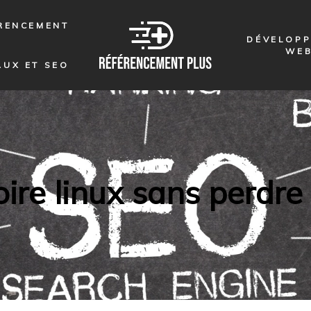
RENCEMENT
DÉVELOP
WE
AUX ET SEO
ire linux sans perdre