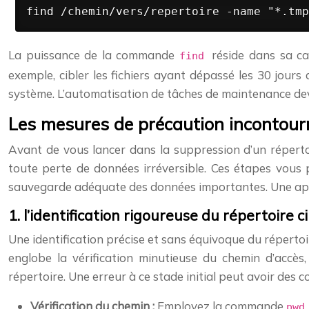
find /chemin/vers/repertoire -name "*.tmp
La puissance de la commande
réside dans sa ca
find
exemple, cibler les fichiers ayant dépassé les 30 jours
système. L’automatisation de tâches de maintenance devi
Les mesures de précaution incontour
Avant de vous lancer dans la suppression d’un réperto
toute perte de données irréversible. Ces étapes vous 
sauvegarde adéquate des données importantes. Une appr
1. l’identification rigoureuse du répertoire c
Une identification précise et sans équivoque du réperto
englobe la vérification minutieuse du chemin d’accès,
répertoire. Une erreur à ce stade initial peut avoir de
Vérification du chemin :
Employez la commande
pw