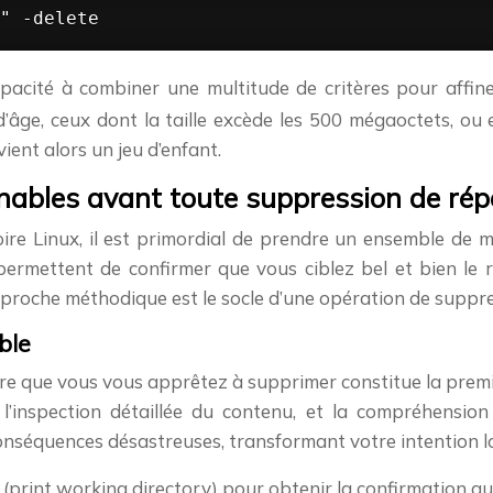
" -delete
pacité à combiner une multitude de critères pour affiner
 d’âge, ceux dont la taille excède les 500 mégaoctets, o
ent alors un jeu d’enfant.
nables avant toute suppression de rép
ire Linux, il est primordial de prendre un ensemble de m
permettent de confirmer que vous ciblez bel et bien le 
oche méthodique est le socle d’une opération de suppress
ible
ire que vous vous apprêtez à supprimer constitue la premi
 l’inspection détaillée du contenu, et la compréhensio
s conséquences désastreuses, transformant votre intention
(print working directory) pour obtenir la confirmation qu
d