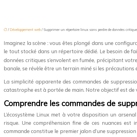
/
Développement web
/ Supprimer un répertoire linux sans perdre de données critiqu
Imaginez la scène : vous êtes plongé dans une configura
le tout stocké dans un répertoire dédié. Le besoin de f
données critiques s’envolent en fumée, précipitant vot
banale, se révèle être un terrain miné si les précautions
La simplicité apparente des commandes de suppression,
catastrophe est à portée de main. Notre objectif est de
Comprendre les commandes de suppress
L’écosystème Linux met à votre disposition un arsena
risque. Une compréhension fine de ces nuances est im
commande constitue le premier jalon d’une suppression r